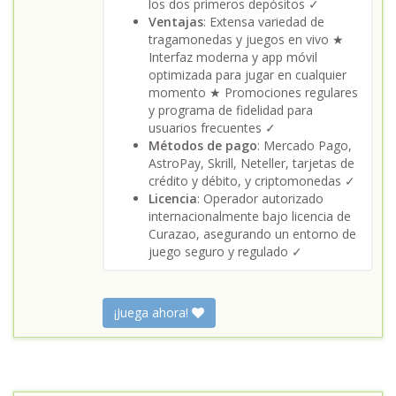
los dos primeros depósitos ✓
Ventajas
: Extensa variedad de
tragamonedas y juegos en vivo ★
Interfaz moderna y app móvil
optimizada para jugar en cualquier
momento ★ Promociones regulares
y programa de fidelidad para
usuarios frecuentes ✓
Métodos de pago
: Mercado Pago,
AstroPay, Skrill, Neteller, tarjetas de
crédito y débito, y criptomonedas ✓
Licencia
: Operador autorizado
internacionalmente bajo licencia de
Curazao, asegurando un entorno de
juego seguro y regulado ✓
¡Juega ahora!