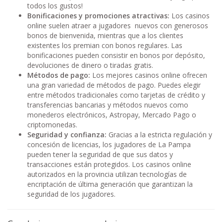
todos los gustos!
Bonificaciones y promociones atractivas:
Los casinos
online suelen atraer a jugadores nuevos con generosos
bonos de bienvenida, mientras que a los clientes
existentes los premian con bonos regulares. Las
bonificaciones pueden consistir en bonos por depósito,
devoluciones de dinero o tiradas gratis.
Métodos de pago:
Los mejores casinos online ofrecen
una gran variedad de métodos de pago. Puedes elegir
entre métodos tradicionales como tarjetas de crédito y
transferencias bancarias y métodos nuevos como
monederos electrónicos, Astropay, Mercado Pago o
criptomonedas.
Seguridad y confianza:
Gracias a la estricta regulación y
concesión de licencias, los jugadores de La Pampa
pueden tener la seguridad de que sus datos y
transacciones están protegidos. Los casinos online
autorizados en la provincia utilizan tecnologías de
encriptación de última generación que garantizan la
seguridad de los jugadores.