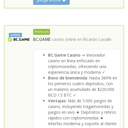
Premium
online
BC.GAME
casino online en
Ricardo Lavalle
BC.Game Casino
⇒ Innovador
casino en línea enfocado en
criptomonedas, ofreciendo una
experiencia única y moderna ✓
Bono de bienvenida
: Hasta 360% en
los primeros cuatro depósitos, con
un máximo acumulado de $220.000
BCD / 5 BTC ✓
Ventajas
: Más de 5.000 juegos de
casino, incluyendo tragamonedas y
juegos en vivo ★ Depósitos y retiros
rápidos con criptomonedas ★
Interfaz moderna y soporte al cliente