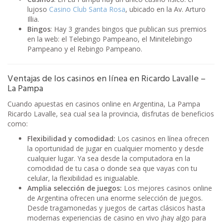
lujoso
Casino Club Santa Rosa
, ubicado en la Av. Arturo
Illia.
Bingos
: Hay 3 grandes bingos que publican sus premios
en la web: el Telebingo Pampeano, el Minitelebingo
Pampeano y el Rebingo Pampeano.
Ventajas de los casinos en línea en Ricardo Lavalle –
La Pampa
Cuando apuestas en casinos online en Argentina, La Pampa
Ricardo Lavalle, sea cual sea la provincia, disfrutas de beneficios
como:
Flexibilidad y comodidad:
Los casinos en línea ofrecen
la oportunidad de jugar en cualquier momento y desde
cualquier lugar. Ya sea desde la computadora en la
comodidad de tu casa o donde sea que vayas con tu
celular, la flexibilidad es inigualable.
Amplia selección de juegos:
Los mejores casinos online
de Argentina ofrecen una enorme selección de juegos.
Desde tragamonedas y juegos de cartas clásicos hasta
modernas experiencias de casino en vivo ¡hay algo para