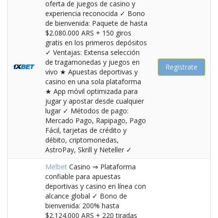
oferta de juegos de casino y
experiencia reconocida ✓ Bono
de bienvenida: Paquete de hasta
$2.080.000 ARS + 150 giros
gratis en los primeros depósitos
✓ Ventajas: Extensa selección
de tragamonedas y juegos en
Regístrate
vivo ★ Apuestas deportivas y
casino en una sola plataforma
★ App móvil optimizada para
jugar y apostar desde cualquier
lugar ✓ Métodos de pago:
Mercado Pago, Rapipago, Pago
Fácil, tarjetas de crédito y
débito, criptomonedas,
AstroPay, Skrill y Neteller ✓
Melbet
Casino ⇒ Plataforma
confiable para apuestas
deportivas y casino en línea con
alcance global ✓ Bono de
bienvenida: 200% hasta
$2.124.000 ARS + 220 tiradas