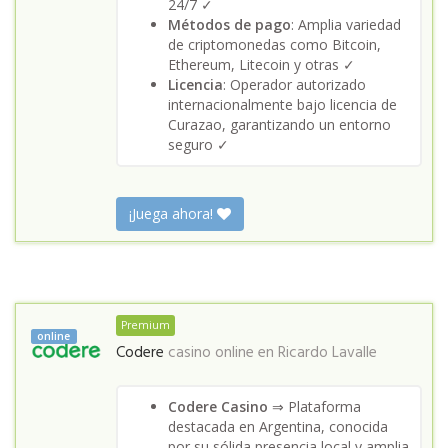
24/7 ✓
Métodos de pago
: Amplia variedad
de criptomonedas como Bitcoin,
Ethereum, Litecoin y otras ✓
Licencia
: Operador autorizado
internacionalmente bajo licencia de
Curazao, garantizando un entorno
seguro ✓
¡Juega ahora!
Premium
online
Codere
casino online en
Ricardo Lavalle
Codere Casino
⇒ Plataforma
destacada en Argentina, conocida
por su sólida presencia local y amplia