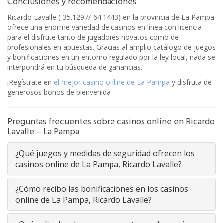
Conclusiones y recomendaciones
Ricardo Lavalle (-35.1297/-64.1443) en la provincia de La Pampa
ofrece una enorme variedad de casinos en línea con licencia
para el disfrute tanto de jugadores novatos como de
profesionales en apuestas. Gracias al amplio catálogo de juegos
y bonificaciones en un entorno regulado por la ley local, nada se
interpondrá en tu búsqueda de ganancias.
¡Regístrate en
el mejor casino online de La Pampa
y disfruta de
generosos bonos de bienvenida!
Preguntas frecuentes sobre casinos online en Ricardo
Lavalle – La Pampa
¿Qué juegos y medidas de seguridad ofrecen los
casinos online de La Pampa, Ricardo Lavalle?
¿Cómo recibo las bonificaciones en los casinos
online de La Pampa, Ricardo Lavalle?