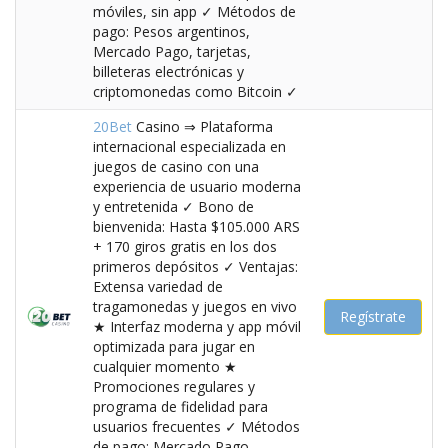
móviles, sin app ✓ Métodos de
pago: Pesos argentinos,
Mercado Pago, tarjetas,
billeteras electrónicas y
criptomonedas como Bitcoin ✓
20Bet
Casino ⇒ Plataforma
internacional especializada en
juegos de casino con una
experiencia de usuario moderna
y entretenida ✓ Bono de
bienvenida: Hasta $105.000 ARS
+ 170 giros gratis en los dos
primeros depósitos ✓ Ventajas:
Extensa variedad de
tragamonedas y juegos en vivo
Regístrate
★ Interfaz moderna y app móvil
optimizada para jugar en
cualquier momento ★
Promociones regulares y
programa de fidelidad para
usuarios frecuentes ✓ Métodos
de pago: Mercado Pago,