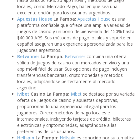
hasta $88.000 ARS. Su app móvil y métodos de pago
locales, como Mercado Pago, hacen que sea una
excelente opción para los usuarios argentinos.
Apuestas House
La Pampa:
Apuestas House
es una
plataforma confiable que ofrece una amplia variedad de
juegos de casino y un bono de bienvenida del 150% hasta
$40.000 ARS. Sus métodos de pago locales y soporte en
español aseguran una experiencia personalizada para los
jugadores argentinos.
Betwinner
La Pampa:
Betwinner
combina una oferta
sólida de juegos de casino con mercados en vivo y una
app móvil fácil de usar. Sus opciones de pago incluyen
transferencias bancarias, criptomonedas y métodos
locales, adaptándose perfectamente al mercado
argentino.
Ivibet
Casino La Pampa:
Ivibet
se destaca por su variada
oferta de juegos de casino y apuestas deportivas,
proporcionando una experiencia integral para los
jugadores. Ofrece métodos de pago locales e
internacionales, incluyendo tarjetas de crédito, billeteras
electrónicas y criptomonedas, adaptándose a las
preferencias de los usuarios.
Hellspin
La Pampa:
Hellspin
es conocido por su temática