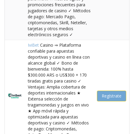
promociones frecuentes para
jugadores de casino ✓ Métodos
de pago: Mercado Pago,
criptomonedas, Skrill, Neteller,
tarjetas y otros medios
electrónicos seguros ✓
IviBet
Casino ⇒ Plataforma
confiable para apuestas
deportivas y casino en línea con
alcance global ✓ Bono de
bienvenida: 100% hasta
$300.000 ARS o US$300 + 170
tiradas gratis para casino ✓
Ventajas: Amplia cobertura de
deportes internacionales ★
Regístrate
Extensa selección de
tragamonedas y juegos en vivo
★ App móvil rápida y
optimizada para apuestas
deportivas y casino ✓ Métodos
de pago: Criptomonedas,