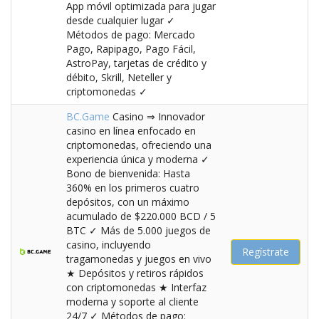
App móvil optimizada para jugar
desde cualquier lugar ✓
Métodos de pago: Mercado
Pago, Rapipago, Pago Fácil,
AstroPay, tarjetas de crédito y
débito, Skrill, Neteller y
criptomonedas ✓
BC.Game
Casino ⇒ Innovador
casino en línea enfocado en
criptomonedas, ofreciendo una
experiencia única y moderna ✓
Bono de bienvenida: Hasta
360% en los primeros cuatro
depósitos, con un máximo
acumulado de $220.000 BCD / 5
BTC ✓ Más de 5.000 juegos de
casino, incluyendo
Regístrate
tragamonedas y juegos en vivo
★ Depósitos y retiros rápidos
con criptomonedas ★ Interfaz
moderna y soporte al cliente
24/7 ✓ Métodos de pago: