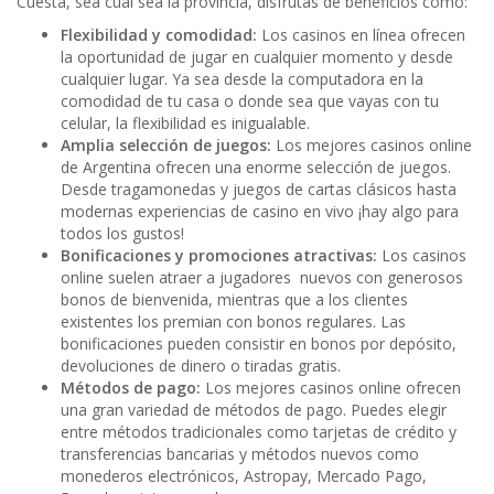
Cuesta, sea cual sea la provincia, disfrutas de beneficios como:
Flexibilidad y comodidad:
Los casinos en línea ofrecen
la oportunidad de jugar en cualquier momento y desde
cualquier lugar. Ya sea desde la computadora en la
comodidad de tu casa o donde sea que vayas con tu
celular, la flexibilidad es inigualable.
Amplia selección de juegos:
Los mejores casinos online
de Argentina ofrecen una enorme selección de juegos.
Desde tragamonedas y juegos de cartas clásicos hasta
modernas experiencias de casino en vivo ¡hay algo para
todos los gustos!
Bonificaciones y promociones atractivas:
Los casinos
online suelen atraer a jugadores nuevos con generosos
bonos de bienvenida, mientras que a los clientes
existentes los premian con bonos regulares. Las
bonificaciones pueden consistir en bonos por depósito,
devoluciones de dinero o tiradas gratis.
Métodos de pago:
Los mejores casinos online ofrecen
una gran variedad de métodos de pago. Puedes elegir
entre métodos tradicionales como tarjetas de crédito y
transferencias bancarias y métodos nuevos como
monederos electrónicos, Astropay, Mercado Pago,