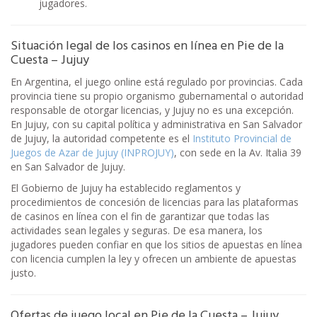
jugadores.
Situación legal de los casinos en línea en Pie de la
Cuesta – Jujuy
En Argentina, el juego online está regulado por provincias. Cada
provincia tiene su propio organismo gubernamental o autoridad
responsable de otorgar licencias, y Jujuy no es una excepción.
En Jujuy, con su capital política y administrativa en San Salvador
de Jujuy, la autoridad competente es el
Instituto Provincial de
Juegos de Azar de Jujuy (INPROJUY)
, con sede en la Av. Italia 39
en San Salvador de Jujuy.
El Gobierno de Jujuy ha establecido reglamentos y
procedimientos de concesión de licencias para las plataformas
de casinos en línea con el fin de garantizar que todas las
actividades sean legales y seguras. De esa manera, los
jugadores pueden confiar en que los sitios de apuestas en línea
con licencia cumplen la ley y ofrecen un ambiente de apuestas
justo.
Ofertas de juego local en Pie de la Cuesta – Jujuy