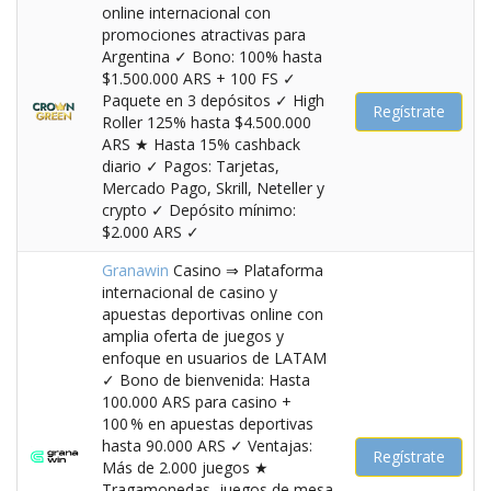
online internacional con
promociones atractivas para
Argentina ✓ Bono: 100% hasta
$1.500.000 ARS + 100 FS ✓
Paquete en 3 depósitos ✓ High
Regístrate
Roller 125% hasta $4.500.000
ARS ★ Hasta 15% cashback
diario ✓ Pagos: Tarjetas,
Mercado Pago, Skrill, Neteller y
crypto ✓ Depósito mínimo:
$2.000 ARS ✓
Granawin
Casino ⇒ Plataforma
internacional de casino y
apuestas deportivas online con
amplia oferta de juegos y
enfoque en usuarios de LATAM
✓ Bono de bienvenida: Hasta
100.000 ARS para casino +
100 % en apuestas deportivas
hasta 90.000 ARS ✓ Ventajas:
Regístrate
Más de 2.000 juegos ★
Tragamonedas, juegos de mesa