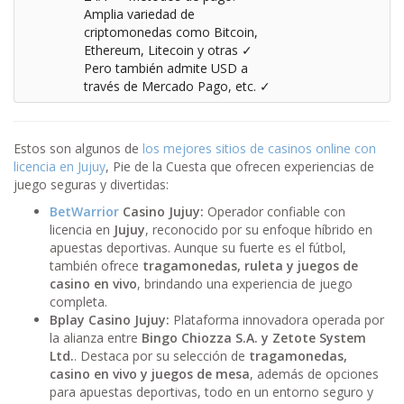
Amplia variedad de
criptomonedas como Bitcoin,
Ethereum, Litecoin y otras ✓
Pero también admite USD a
través de Mercado Pago, etc. ✓
Estos son algunos de
los mejores sitios de casinos online con
licencia en Jujuy
, Pie de la Cuesta que ofrecen experiencias de
juego seguras y divertidas:
BetWarrior
Casino Jujuy:
Operador confiable con
licencia en
Jujuy
, reconocido por su enfoque híbrido en
apuestas deportivas. Aunque su fuerte es el fútbol,
también ofrece
tragamonedas, ruleta y juegos de
casino en vivo
, brindando una experiencia de juego
completa.
Bplay Casino Jujuy:
Plataforma innovadora operada por
la alianza entre
Bingo Chiozza S.A. y Zetote System
Ltd.
. Destaca por su selección de
tragamonedas,
casino en vivo y juegos de mesa
, además de opciones
para apuestas deportivas, todo en un entorno seguro y