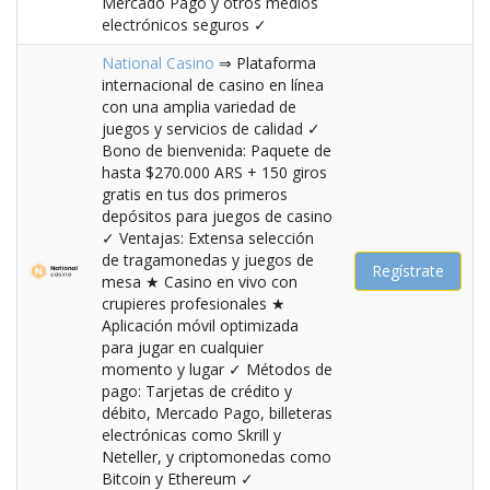
Mercado Pago y otros medios
electrónicos seguros ✓
National Casino
⇒ Plataforma
internacional de casino en línea
con una amplia variedad de
juegos y servicios de calidad ✓
Bono de bienvenida: Paquete de
hasta $270.000 ARS + 150 giros
gratis en tus dos primeros
depósitos para juegos de casino
✓ Ventajas: Extensa selección
de tragamonedas y juegos de
Regístrate
mesa ★ Casino en vivo con
crupieres profesionales ★
Aplicación móvil optimizada
para jugar en cualquier
momento y lugar ✓ Métodos de
pago: Tarjetas de crédito y
débito, Mercado Pago, billeteras
electrónicas como Skrill y
Neteller, y criptomonedas como
Bitcoin y Ethereum ✓