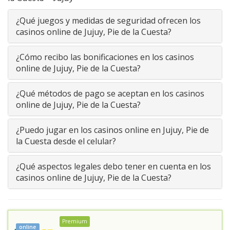
¿Qué juegos y medidas de seguridad ofrecen los
casinos online de Jujuy, Pie de la Cuesta?
¿Cómo recibo las bonificaciones en los casinos
online de Jujuy, Pie de la Cuesta?
¿Qué métodos de pago se aceptan en los casinos
online de Jujuy, Pie de la Cuesta?
¿Puedo jugar en los casinos online en Jujuy, Pie de
la Cuesta desde el celular?
¿Qué aspectos legales debo tener en cuenta en los
casinos online de Jujuy, Pie de la Cuesta?
Premium
online