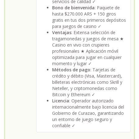
servicios de calidad ✓
Bono de bienvenida
: Paquete de
hasta $270.000 ARS + 150 giros
gratis en tus dos primeros depósitos
para juegos de casino ✓
Ventajas
: Extensa selección de
tragamonedas y juegos de mesa ★
Casino en vivo con crupieres
profesionales ★ Aplicación móvil
optimizada para jugar en cualquier
momento y lugar ✓
Métodos de pago
: Tarjetas de
crédito y débito (Visa, Mastercard),
billeteras electrónicas como Skrill y
Neteller, y criptomonedas como
Bitcoin y Ethereum ✓
Licencia
: Operador autorizado
internacionalmente bajo licencia del
Gobierno de Curazao, garantizando
un entorno de juego seguro y
confiable ✓