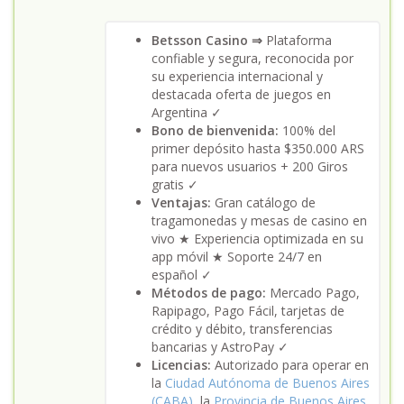
Betsson Casino ⇒
Plataforma
confiable y segura, reconocida por
su experiencia internacional y
destacada oferta de juegos en
Argentina ✓
Bono de bienvenida:
100% del
primer depósito hasta $350.000 ARS
para nuevos usuarios + 200 Giros
gratis ✓
Ventajas:
Gran catálogo de
tragamonedas y mesas de casino en
vivo ★ Experiencia optimizada en su
app móvil ★ Soporte 24/7 en
español ✓
Métodos de pago:
Mercado Pago,
Rapipago, Pago Fácil, tarjetas de
crédito y débito, transferencias
bancarias y AstroPay ✓
Licencias:
Autorizado para operar en
la
Ciudad Autónoma de Buenos Aires
(CABA)
, la
Provincia de Buenos Aires