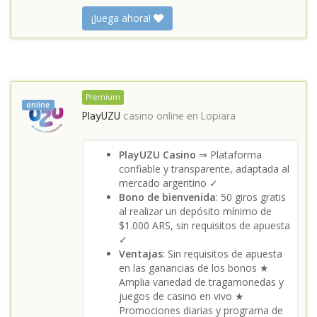
¡Juega ahora!
Premium
online
PlayUZU
casino online en
Lopiara
PlayUZU Casino
⇒ Plataforma
confiable y transparente, adaptada al
mercado argentino ✓
Bono de bienvenida
: 50 giros gratis
al realizar un depósito mínimo de
$1.000 ARS, sin requisitos de apuesta
✓
Ventajas
: Sin requisitos de apuesta
en las ganancias de los bonos ★
Amplia variedad de tragamonedas y
juegos de casino en vivo ★
Promociones diarias y programa de