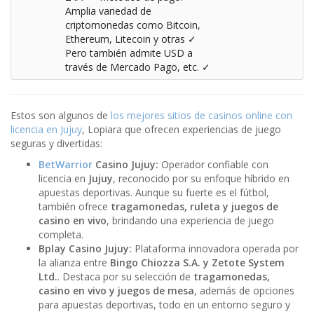
Amplia variedad de
criptomonedas como Bitcoin,
Ethereum, Litecoin y otras ✓
Pero también admite USD a
través de Mercado Pago, etc. ✓
Estos son algunos de
los mejores sitios de casinos online con
licencia en Jujuy
, Lopiara que ofrecen experiencias de juego
seguras y divertidas:
BetWarrior
Casino Jujuy:
Operador confiable con
licencia en
Jujuy
, reconocido por su enfoque híbrido en
apuestas deportivas. Aunque su fuerte es el fútbol,
también ofrece
tragamonedas, ruleta y juegos de
casino en vivo
, brindando una experiencia de juego
completa.
Bplay Casino Jujuy:
Plataforma innovadora operada por
la alianza entre
Bingo Chiozza S.A. y Zetote System
Ltd.
. Destaca por su selección de
tragamonedas,
casino en vivo y juegos de mesa
, además de opciones
para apuestas deportivas, todo en un entorno seguro y