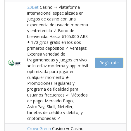
20Bet
Casino ⇒ Plataforma
internacional especializada en
juegos de casino con una
experiencia de usuario moderna
y entretenida ✓ Bono de
bienvenida: Hasta $105.000 ARS
+ 170 giros gratis en los dos
primeros depósitos ✓ Ventajas:
Extensa variedad de
tragamonedas y juegos en vivo
Regístrate
★ Interfaz moderna y app móvil
optimizada para jugar en
cualquier momento ★
Promociones regulares y
programa de fidelidad para
usuarios frecuentes ✓ Métodos
de pago: Mercado Pago,
AstroPay, Skrill, Neteller,
tarjetas de crédito y débito, y
criptomonedas ✓
CrownGreen
Casino ⇒ Casino