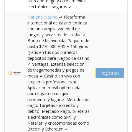
Mercado Pago y otros medios
electrónicos seguros ✓
National Casino
⇒ Plataforma
internacional de casino en línea
con una amplia variedad de
juegos y servicios de calidad ✓
Bono de bienvenida: Paquete de
hasta $270.000 ARS + 150 giros
gratis en tus dos primeros
depósitos para juegos de casino
✓ Ventajas: Extensa selección
de tragamonedas y juegos de
Regístrate
mesa ★ Casino en vivo con
crupieres profesionales ★
Aplicación móvil optimizada
para jugar en cualquier
momento y lugar ✓ Métodos de
pago: Tarjetas de crédito y
débito, Mercado Pago, billeteras
electrónicas como Skrill y
Neteller, y criptomonedas como
Bitcoin y Ethereum ✓