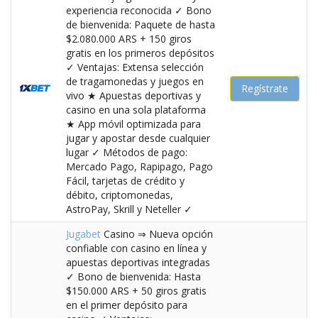
experiencia reconocida ✓ Bono
de bienvenida: Paquete de hasta
$2.080.000 ARS + 150 giros
gratis en los primeros depósitos
✓ Ventajas: Extensa selección
de tragamonedas y juegos en
Regístrate
vivo ★ Apuestas deportivas y
casino en una sola plataforma
★ App móvil optimizada para
jugar y apostar desde cualquier
lugar ✓ Métodos de pago:
Mercado Pago, Rapipago, Pago
Fácil, tarjetas de crédito y
débito, criptomonedas,
AstroPay, Skrill y Neteller ✓
Jugabet
Casino ⇒ Nueva opción
confiable con casino en línea y
apuestas deportivas integradas
✓ Bono de bienvenida: Hasta
$150.000 ARS + 50 giros gratis
en el primer depósito para