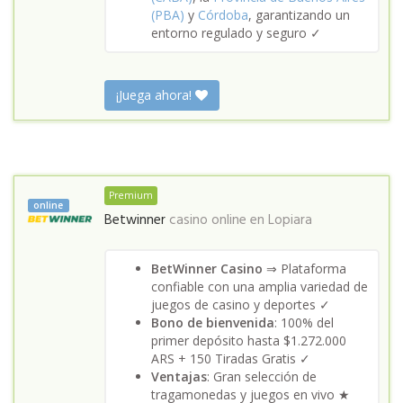
(PBA)
y
Córdoba
, garantizando un
entorno regulado y seguro ✓
¡Juega ahora!
Premium
online
Betwinner
casino online en
Lopiara
BetWinner Casino
⇒ Plataforma
confiable con una amplia variedad de
juegos de casino y deportes ✓
Bono de bienvenida
: 100% del
primer depósito hasta $1.272.000
ARS + 150 Tiradas Gratis ✓
Ventajas
: Gran selección de
tragamonedas y juegos en vivo ★