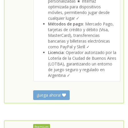
personalizadas ★ Interfaz
optimizada para dispositivos
móviles, permitiendo jugar desde
cualquier lugar ✓
Métodos de pago
: Mercado Pago,
tarjetas de crédito y débito (Visa,
MasterCard), transferencias
bancarias y billeteras electrónicas
como PayPal y Skrill ✓
Licencia
: Operador autorizado por la
Lotería de la Ciudad de Buenos Aires
(LOTBA), garantizando un entorno
de juego seguro y regulado en
Argentina ✓
¡Juega ahora!
Premium