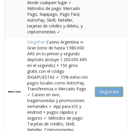
desde cualquier lugar ✓
Métodos de pago: Mercado
Pago, Rapipago, Pago Fácil,
AstroPay, Skrill, Neteller,
tarjetas de crédito y débito, y
criptomonedas ✓
MegaPari
Casino Argentina ⇒
Gran bono de hasta 1.980.000
ARS en tu primer y segundo
depósito (incluye 1.200.000 ARS
en el segundo) + 150 giros
gratis con el código
BIGAPUESTAS ✓ 15% extra con
pagos locales como AstroPay,
Transferencia o Mercado Pago
Regístrate
✓ Casino en vivo,
tragamonedas y promociones
semanales ✓ App para iOS y
Android + pagos rápidos y
seguros ✓ Métodos de pago:
Tarjetas de crédito, Skrill,
Neteller, Criptomonedas,