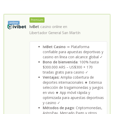
Premium
online
IviBet
casino online en
Libertador General San Martín
IviBet Casino
⇒ Plataforma
confiable para apuestas deportivas y
casino en línea con alcance global ✓
Bono de bienvenida
: 100% hasta
$300.000 ARS – US$300 + 170
tiradas gratis para casino ✓
Ventajas:
Amplia cobertura de
deportes internacionales ★ Extensa
selección de tragamonedas y juegos
en vivo ★ App móvil rápida y
optimizada para apuestas deportivas
y casino ✓
Métodos de pago
: Criptomonedas,
AstroPay, Mercado Pago y otros