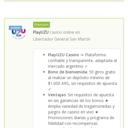
Premium
online
PlayUZU
casino online en
Libertador General San Martín
PlayUZU Casino
⇒ Plataforma
confiable y transparente, adaptada al
mercado argentino ✓
Bono de bienvenida
: 50 giros gratis
al realizar un depósito mínimo de
$1.000 ARS, sin requisitos de apuesta
✓
Ventajas
: Sin requisitos de apuesta
en las ganancias de los bonos ★
Amplia variedad de tragamonedas y
juegos de casino en vivo ★
Promociones diarias y programa de
fidelidad con recompensas