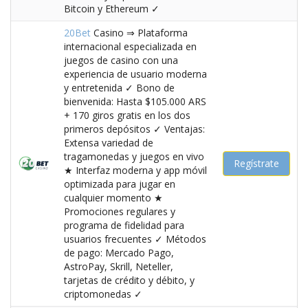
Bitcoin y Ethereum ✓
20Bet
Casino ⇒ Plataforma
internacional especializada en
juegos de casino con una
experiencia de usuario moderna
y entretenida ✓ Bono de
bienvenida: Hasta $105.000 ARS
+ 170 giros gratis en los dos
primeros depósitos ✓ Ventajas:
Extensa variedad de
tragamonedas y juegos en vivo
Regístrate
★ Interfaz moderna y app móvil
optimizada para jugar en
cualquier momento ★
Promociones regulares y
programa de fidelidad para
usuarios frecuentes ✓ Métodos
de pago: Mercado Pago,
AstroPay, Skrill, Neteller,
tarjetas de crédito y débito, y
criptomonedas ✓