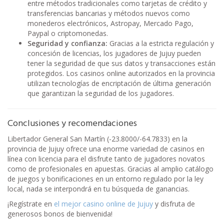
entre métodos tradicionales como tarjetas de crédito y
transferencias bancarias y métodos nuevos como
monederos electrónicos, Astropay, Mercado Pago,
Paypal o criptomonedas.
Seguridad y confianza:
Gracias a la estricta regulación y
concesión de licencias, los jugadores de Jujuy pueden
tener la seguridad de que sus datos y transacciones están
protegidos. Los casinos online autorizados en la provincia
utilizan tecnologías de encriptación de última generación
que garantizan la seguridad de los jugadores.
Conclusiones y recomendaciones
Libertador General San Martín (-23.8000/-64.7833) en la
provincia de Jujuy ofrece una enorme variedad de casinos en
línea con licencia para el disfrute tanto de jugadores novatos
como de profesionales en apuestas. Gracias al amplio catálogo
de juegos y bonificaciones en un entorno regulado por la ley
local, nada se interpondrá en tu búsqueda de ganancias.
¡Regístrate en
el mejor casino online de Jujuy
y disfruta de
generosos bonos de bienvenida!