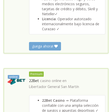
medios electrónicos seguros,
tarjetas de crédito y débito, Skrill y
Neteller✓
Licencia
: Operador autorizado
internacionalmente bajo licencia de
Curazao ✓
¡Juega ahora!
Premium
online
22Bet
casino online en
Libertador General San Martín
22Bet Casino
⇒ Plataforma
confiable con una amplia selección
de juegos y apuestas deportivas ✓