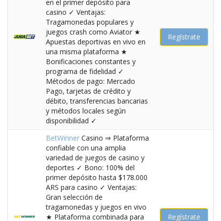
en el primer depósito para
casino ✓ Ventajas:
Tragamonedas populares y
juegos crash como Aviator ★
Regístrate
Apuestas deportivas en vivo en
una misma plataforma ★
Bonificaciones constantes y
programa de fidelidad ✓
Métodos de pago: Mercado
Pago, tarjetas de crédito y
débito, transferencias bancarias
y métodos locales según
disponibilidad ✓
BetWinner
Casino ⇒ Plataforma
confiable con una amplia
variedad de juegos de casino y
deportes ✓ Bono: 100% del
primer depósito hasta $178.000
ARS para casino ✓ Ventajas:
Gran selección de
tragamonedas y juegos en vivo
★ Plataforma combinada para
Regístrate