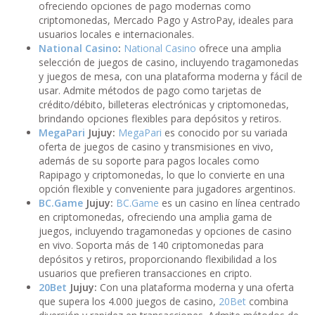
ofreciendo opciones de pago modernas como
criptomonedas, Mercado Pago y AstroPay, ideales para
usuarios locales e internacionales.
National Casino
:
National Casino
ofrece una amplia
selección de juegos de casino, incluyendo tragamonedas
y juegos de mesa, con una plataforma moderna y fácil de
usar. Admite métodos de pago como tarjetas de
crédito/débito, billeteras electrónicas y criptomonedas,
brindando opciones flexibles para depósitos y retiros.
MegaPari
Jujuy:
MegaPari
es conocido por su variada
oferta de juegos de casino y transmisiones en vivo,
además de su soporte para pagos locales como
Rapipago y criptomonedas, lo que lo convierte en una
opción flexible y conveniente para jugadores argentinos.
BC.Game
Jujuy:
BC.Game
es un casino en línea centrado
en criptomonedas, ofreciendo una amplia gama de
juegos, incluyendo tragamonedas y opciones de casino
en vivo. Soporta más de 140 criptomonedas para
depósitos y retiros, proporcionando flexibilidad a los
usuarios que prefieren transacciones en cripto.
20Bet
Jujuy:
Con una plataforma moderna y una oferta
que supera los 4.000 juegos de casino,
20Bet
combina