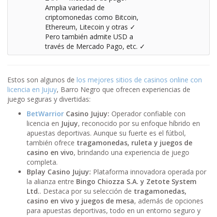
Amplia variedad de
criptomonedas como Bitcoin,
Ethereum, Litecoin y otras ✓
Pero también admite USD a
través de Mercado Pago, etc. ✓
Estos son algunos de
los mejores sitios de casinos online con
licencia en Jujuy
, Barro Negro que ofrecen experiencias de
juego seguras y divertidas:
BetWarrior
Casino Jujuy:
Operador confiable con
licencia en
Jujuy
, reconocido por su enfoque híbrido en
apuestas deportivas. Aunque su fuerte es el fútbol,
también ofrece
tragamonedas, ruleta y juegos de
casino en vivo
, brindando una experiencia de juego
completa.
Bplay Casino Jujuy:
Plataforma innovadora operada por
la alianza entre
Bingo Chiozza S.A. y Zetote System
Ltd.
. Destaca por su selección de
tragamonedas,
casino en vivo y juegos de mesa
, además de opciones
para apuestas deportivas, todo en un entorno seguro y