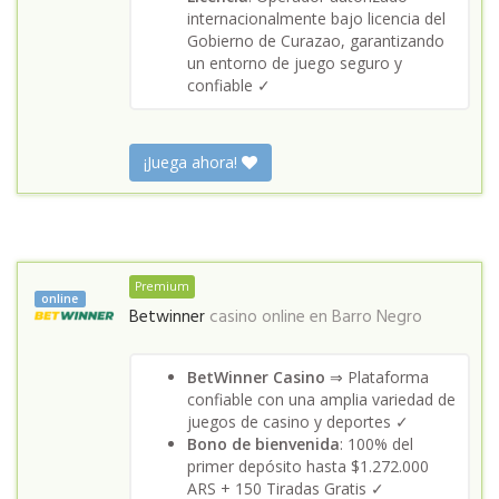
internacionalmente bajo licencia del
Gobierno de Curazao, garantizando
un entorno de juego seguro y
confiable ✓
¡Juega ahora!
Premium
online
Betwinner
casino online en
Barro Negro
BetWinner Casino
⇒ Plataforma
confiable con una amplia variedad de
juegos de casino y deportes ✓
Bono de bienvenida
: 100% del
primer depósito hasta $1.272.000
ARS + 150 Tiradas Gratis ✓