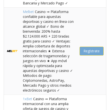
Bancaria y Mercado Pago ✓
Melbet
Casino ⇒ Plataforma
confiable para apuestas
deportivas y casino en línea con
alcance global ✓ Bono de
bienvenida: 200% hasta
$2.124.000 ARS + 220 tiradas
gratis para casino ✓ Ventajas:
Amplia cobertura de deportes
internacionales ★ Extensa
Regístrate
selección de tragamonedas y
juegos en vivo ★ App móvil
rápida y optimizada para
apuestas deportivas y casino ✓
Métodos de pago:
Criptomonedas, AstroPay,
Mercado Pago y otros medios
electrónicos seguros ✓
1xBet
Casino ⇒ Plataforma
internacional con una amplia
oferta de juegos de casino y