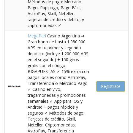
Métodos de pago: Mercado
Pago, Rapipago, Pago Fácil,
AstroPay, Skrill, Neteller,
tarjetas de crédito y débito, y
criptomonedas ✓
MegaPari
Casino Argentina ⇒
Gran bono de hasta 1.980.000
ARS en tu primer y segundo
depósito (incluye 1.200.000 ARS
en el segundo) + 150 giros
gratis con el código
BIGAPUESTAS ✓ 15% extra con
pagos locales como AstroPay,
Transferencia o Mercado Pago
Regístrate
✓ Casino en vivo,
tragamonedas y promociones
semanales ✓ App para iOS y
Android + pagos rápidos y
seguros ✓ Métodos de pago:
Tarjetas de crédito, Skrill,
Neteller, Criptomonedas,
AstroPay, Transferencia