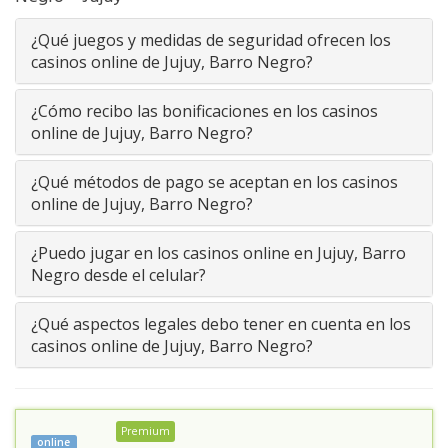
¿Qué juegos y medidas de seguridad ofrecen los
casinos online de Jujuy, Barro Negro?
¿Cómo recibo las bonificaciones en los casinos
online de Jujuy, Barro Negro?
¿Qué métodos de pago se aceptan en los casinos
online de Jujuy, Barro Negro?
¿Puedo jugar en los casinos online en Jujuy, Barro
Negro desde el celular?
¿Qué aspectos legales debo tener en cuenta en los
casinos online de Jujuy, Barro Negro?
Premium
online