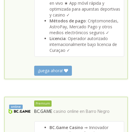
en vivo ★ App móvil rápida y
optimizada para apuestas deportivas
y casino ✓
Métodos de pago
: Criptomonedas,
AstroPay, Mercado Pago y otros
medios electrónicos seguros ✓
Licencia
: Operador autorizado
internacionalmente bajo licencia de
Curaçao ✓
¡Juega ahora!
Premium
online
BC.GAME
casino online en
Barro Negro
BC.Game Casino
⇒ Innovador