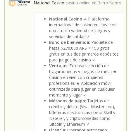
National Casino
casino online en
Barro Negro
National Casino
⇒ Plataforma
internacional de casino en línea con
una amplia variedad de juegos y
servicios de calidad ✓
Bono de bienvenida
: Paquete de
hasta $270.000 ARS + 150 giros
gratis en tus dos primeros depósitos
para juegos de casino ✓
Ventajas
: Extensa selección de
tragamonedas y juegos de mesa ★
Casino en vivo con crupieres
profesionales ★ Aplicación móvil
optimizada para jugar en cualquier
momento y lugar ✓
Métodos de pago
: Tarjetas de
crédito y débito (Visa, Mastercard),
billeteras electrónicas como Skrill y
Neteller, y criptomonedas como
Bitcoin y Ethereum ✓
Licencia
: Operador autorizado