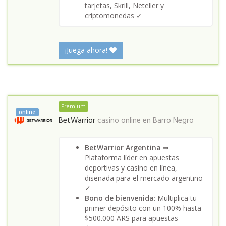
tarjetas, Skrill, Neteller y
criptomonedas ✓
¡Juega ahora!
Premium
online
BetWarrior
casino online en
Barro Negro
BetWarrior Argentina
⇒
Plataforma líder en apuestas
deportivas y casino en línea,
diseñada para el mercado argentino
✓
Bono de bienvenida
: Multiplica tu
primer depósito con un 100% hasta
$500.000 ARS para apuestas