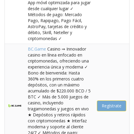
App móvil optimizada para jugar
desde cualquier lugar ✓
Métodos de pago: Mercado
Pago, Rapipago, Pago Fácil,
AstroPay, tarjetas de crédito y
débito, Skrill, Neteller y
criptomonedas ✓
BC.Game
Casino ⇒ Innovador
casino en línea enfocado en
criptomonedas, ofreciendo una
experiencia única y moderna ✓
Bono de bienvenida: Hasta
360% en los primeros cuatro
depósitos, con un máximo
acumulado de $220.000 BCD / 5
BTC ✓ Más de 5.000 juegos de
casino, incluyendo
Regístrate
tragamonedas y juegos en vivo
★ Depósitos y retiros rápidos
con criptomonedas ★ Interfaz
moderna y soporte al cliente
24/7 ✓ Métodos de pago: