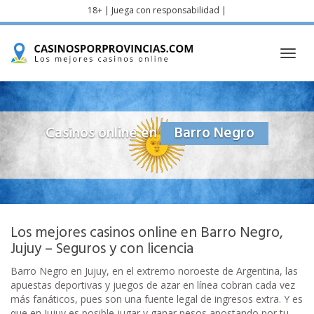
Skip
18+ | Juega con responsabilidad |
to
main
content
Toggl
navig
Casinos online en
Barro Negro
Los mejores casinos online en Barro Negro,
Jujuy – Seguros y con licencia
Barro Negro en Jujuy, en el extremo noroeste de Argentina, las
apuestas deportivas y juegos de azar en línea cobran cada vez
más fanáticos, pues son una fuente legal de ingresos extra. Y es
que en Jujuy es posible jugar y ganar pesos apostando por tu