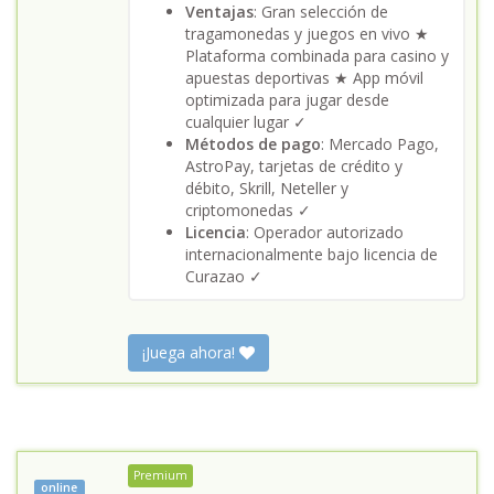
Ventajas
: Gran selección de
tragamonedas y juegos en vivo ★
Plataforma combinada para casino y
apuestas deportivas ★ App móvil
optimizada para jugar desde
cualquier lugar ✓
Métodos de pago
: Mercado Pago,
AstroPay, tarjetas de crédito y
débito, Skrill, Neteller y
criptomonedas ✓
Licencia
: Operador autorizado
internacionalmente bajo licencia de
Curazao ✓
¡Juega ahora!
Premium
online