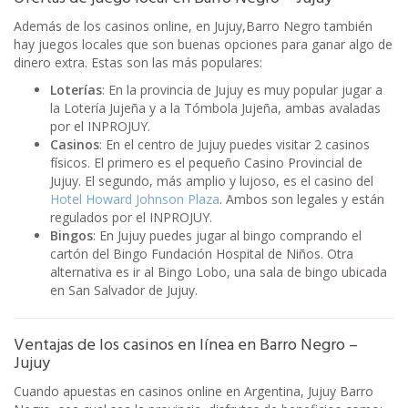
Además de los casinos online, en Jujuy,Barro Negro también
hay juegos locales que son buenas opciones para ganar algo de
dinero extra. Estas son las más populares:
Loterías
: En la provincia de Jujuy es muy popular jugar a
la Lotería Jujeña y a la Tómbola Jujeña, ambas avaladas
por el INPROJUY.
Casinos
: En el centro de Jujuy puedes visitar 2 casinos
físicos. El primero es el pequeño Casino Provincial de
Jujuy. El segundo, más amplio y lujoso, es el casino del
Hotel Howard Johnson Plaza
. Ambos son legales y están
regulados por el INPROJUY.
Bingos
: En Jujuy puedes jugar al bingo comprando el
cartón del Bingo Fundación Hospital de Niños. Otra
alternativa es ir al Bingo Lobo, una sala de bingo ubicada
en San Salvador de Jujuy.
Ventajas de los casinos en línea en Barro Negro –
Jujuy
Cuando apuestas en casinos online en Argentina, Jujuy Barro