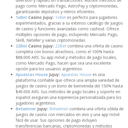
diversión y rapidez en transacciones. Admite métodos de
pago como Mercado Pago, AstroPay y criptomonedas,
garantizando depósitos y retiros eficientes.
1xBet
Casino Jujuy:
1xBet
es perfecto para jugadores
experimentados, gracias a su extenso catálogo de juegos
de casino y funciones avanzadas como cashout. Ofrece
múltiples opciones de pago, incluyendo Mercado Pago,
Skrill, Neteller y varias criptomonedas.
22Bet
Casino Jujuy:
22Bet
combina una oferta de casino
completa con bonos atractivos, como el 100% hasta
$88.000 ARS. Su app móvil y métodos de pago locales,
como Mercado Pago, hacen que sea una excelente
opción para los usuarios argentinos.
Apuestas House
Jujuy:
Apuestas House
es una
plataforma confiable que ofrece una amplia variedad de
juegos de casino y un bono de bienvenida del 150% hasta
$40.000 ARS. Sus métodos de pago locales y soporte en
español aseguran una experiencia personalizada para los
jugadores argentinos.
Betwinner
Jujuy:
Betwinner
combina una oferta sólida de
juegos de casino con mercados en vivo y una app móvil
fácil de usar. Sus opciones de pago incluyen
transferencias bancarias, criptomonedas y métodos