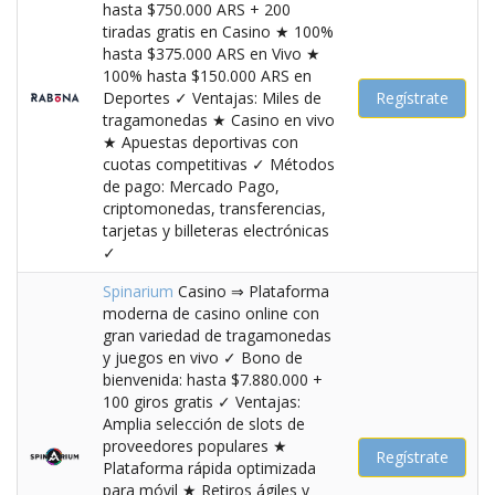
hasta $750.000 ARS + 200
tiradas gratis en Casino ★ 100%
hasta $375.000 ARS en Vivo ★
100% hasta $150.000 ARS en
Deportes ✓ Ventajas: Miles de
Regístrate
tragamonedas ★ Casino en vivo
★ Apuestas deportivas con
cuotas competitivas ✓ Métodos
de pago: Mercado Pago,
criptomonedas, transferencias,
tarjetas y billeteras electrónicas
✓
Spinarium
Casino ⇒ Plataforma
moderna de casino online con
gran variedad de tragamonedas
y juegos en vivo ✓ Bono de
bienvenida: hasta $7.880.000 +
100 giros gratis ✓ Ventajas:
Amplia selección de slots de
proveedores populares ★
Regístrate
Plataforma rápida optimizada
para móvil ★ Retiros ágiles y