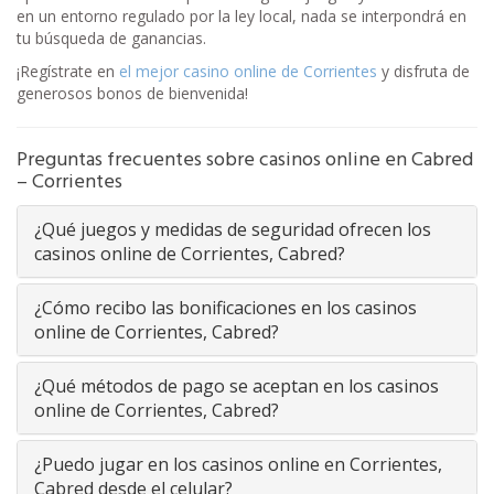
en un entorno regulado por la ley local, nada se interpondrá en
tu búsqueda de ganancias.
¡Regístrate en
el mejor casino online de Corrientes
y disfruta de
generosos bonos de bienvenida!
Preguntas frecuentes sobre casinos online en Cabred
– Corrientes
¿Qué juegos y medidas de seguridad ofrecen los
casinos online de Corrientes, Cabred?
¿Cómo recibo las bonificaciones en los casinos
online de Corrientes, Cabred?
¿Qué métodos de pago se aceptan en los casinos
online de Corrientes, Cabred?
¿Puedo jugar en los casinos online en Corrientes,
Cabred desde el celular?