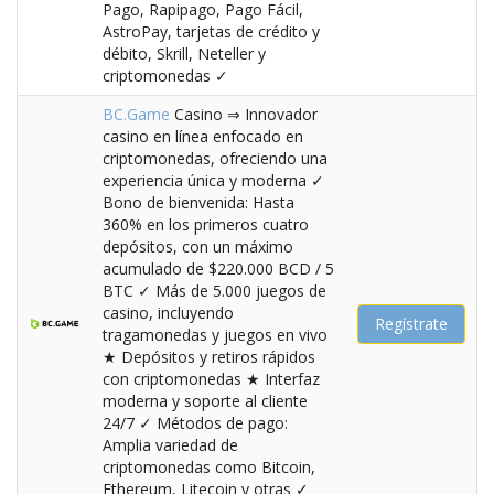
Pago, Rapipago, Pago Fácil,
AstroPay, tarjetas de crédito y
débito, Skrill, Neteller y
criptomonedas ✓
BC.Game
Casino ⇒ Innovador
casino en línea enfocado en
criptomonedas, ofreciendo una
experiencia única y moderna ✓
Bono de bienvenida: Hasta
360% en los primeros cuatro
depósitos, con un máximo
acumulado de $220.000 BCD / 5
BTC ✓ Más de 5.000 juegos de
casino, incluyendo
Regístrate
tragamonedas y juegos en vivo
★ Depósitos y retiros rápidos
con criptomonedas ★ Interfaz
moderna y soporte al cliente
24/7 ✓ Métodos de pago:
Amplia variedad de
criptomonedas como Bitcoin,
Ethereum, Litecoin y otras ✓