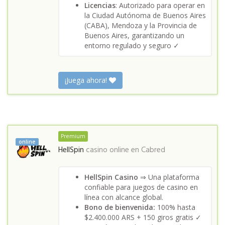
Licencias
: Autorizado para operar en
la Ciudad Autónoma de Buenos Aires
(CABA), Mendoza y la Provincia de
Buenos Aires, garantizando un
entorno regulado y seguro ✓
¡Juega ahora!
Premium
online
HellSpin
casino online en
Cabred
HellSpin Casino
⇒ Una plataforma
confiable para juegos de casino en
línea con alcance global.
Bono de bienvenida:
100% hasta
$2.400.000 ARS + 150 giros gratis ✓