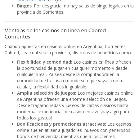
Bingos
: Por desgracia, no hay salas de bingo legales en la
provincia de Corrientes.
Ventajas de los casinos en línea en Cabred –
Corrientes
Cuando apuestas en casinos online en Argentina, Corrientes
Cabred, sea cual sea la provincia, disfrutas de beneficios como:
Flexibilidad y comodidad:
Los casinos en línea ofrecen
la oportunidad de jugar en cualquier momento y desde
cualquier lugar. Ya sea desde la computadora en la
comodidad de tu casa o donde sea que vayas con tu
celular, la flexibilidad es inigualable.
Amplia selección de juegos:
Los mejores casinos online
de Argentina ofrecen una enorme selección de juegos.
Desde tragamonedas y juegos de cartas clásicos hasta
modernas experiencias de casino en vivo ¡hay algo para
todos los gustos!
Bonificaciones y promociones atractivas:
Los casinos
online suelen atraer a jugadores nuevos con generosos
bonos de bienvenida, mientras que a los clientes