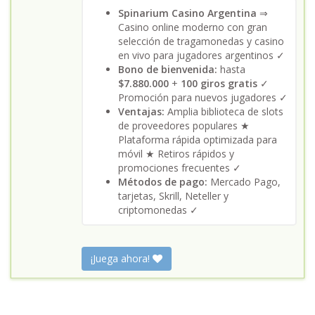
Spinarium Casino Argentina
⇒
Casino online moderno con gran
selección de tragamonedas y casino
en vivo para jugadores argentinos ✓
Bono de bienvenida:
hasta
$7.880.000
+
100 giros gratis
✓
Promoción para nuevos jugadores ✓
Ventajas:
Amplia biblioteca de slots
de proveedores populares ★
Plataforma rápida optimizada para
móvil ★ Retiros rápidos y
promociones frecuentes ✓
Métodos de pago:
Mercado Pago,
tarjetas, Skrill, Neteller y
criptomonedas ✓
¡Juega ahora!