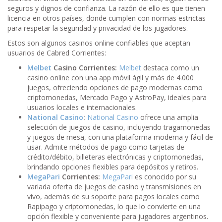
seguros y dignos de confianza. La razón de ello es que tienen
licencia en otros países, donde cumplen con normas estrictas
para respetar la seguridad y privacidad de los jugadores.
Estos son algunos casinos online confiables que aceptan
usuarios de Cabred Corrientes:
Melbet
Casino Corrientes:
Melbet
destaca como un
casino online con una app móvil ágil y más de 4.000
juegos, ofreciendo opciones de pago modernas como
criptomonedas, Mercado Pago y AstroPay, ideales para
usuarios locales e internacionales.
National Casino
:
National Casino
ofrece una amplia
selección de juegos de casino, incluyendo tragamonedas
y juegos de mesa, con una plataforma moderna y fácil de
usar. Admite métodos de pago como tarjetas de
crédito/débito, billeteras electrónicas y criptomonedas,
brindando opciones flexibles para depósitos y retiros.
MegaPari
Corrientes:
MegaPari
es conocido por su
variada oferta de juegos de casino y transmisiones en
vivo, además de su soporte para pagos locales como
Rapipago y criptomonedas, lo que lo convierte en una
opción flexible y conveniente para jugadores argentinos.