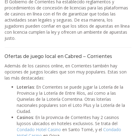
El Gobierno de Corrientes ha establecido reglamentos y
procedimientos de concesión de licencias para las plataformas
de casinos en línea con el fin de garantizar que todas las
actividades sean legales y seguras. De esa manera, los
jugadores pueden confiar en que los sitios de apuestas en línea
con licencia cumplen la ley y ofrecen un ambiente de apuestas
justo.
Ofertas de juego local en Cabred – Corrientes
Además de los casinos online, en Corrientes también hay
opciones de juegos locales que son muy populares. Estas son
las más destacadas:
Loterías
: En Corrientes se puede jugar la Lotería de la
Provincia y la Lotería de Entre Ríos, así como a las
Quinielas de la Lotería Correntina. Otras loterías
nacionales populares son el Loto Plus y la Lotería de la
Ciudad.
Casinos
: En la provincia de Corrientes hay 2 casinos
lujosos ubicados en hoteles exclusivos. Se trata del
Condado Hotel Casino
en Santo Tomé, y el
Condado
Hotel Casino
en Goya.