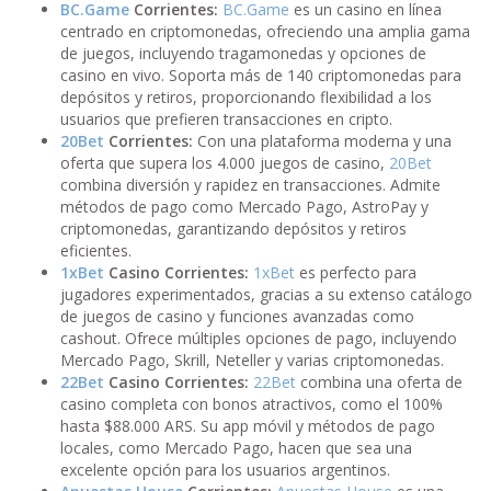
BC.Game
Corrientes:
BC.Game
es un casino en línea
centrado en criptomonedas, ofreciendo una amplia gama
de juegos, incluyendo tragamonedas y opciones de
casino en vivo. Soporta más de 140 criptomonedas para
depósitos y retiros, proporcionando flexibilidad a los
usuarios que prefieren transacciones en cripto.
20Bet
Corrientes:
Con una plataforma moderna y una
oferta que supera los 4.000 juegos de casino,
20Bet
combina diversión y rapidez en transacciones. Admite
métodos de pago como Mercado Pago, AstroPay y
criptomonedas, garantizando depósitos y retiros
eficientes.
1xBet
Casino Corrientes:
1xBet
es perfecto para
jugadores experimentados, gracias a su extenso catálogo
de juegos de casino y funciones avanzadas como
cashout. Ofrece múltiples opciones de pago, incluyendo
Mercado Pago, Skrill, Neteller y varias criptomonedas.
22Bet
Casino Corrientes:
22Bet
combina una oferta de
casino completa con bonos atractivos, como el 100%
hasta $88.000 ARS. Su app móvil y métodos de pago
locales, como Mercado Pago, hacen que sea una
excelente opción para los usuarios argentinos.