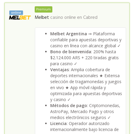
Premium
online
Melbet
casino online en
Cabred
Melbet Argentina
⇒ Plataforma
confiable para apuestas deportivas y
casino en línea con alcance global ✓
Bono de bienvenida
: 200% hasta
$2.124.000 ARS + 220 tiradas gratis
para casino ✓
Ventajas
: Amplia cobertura de
deportes internacionales ★ Extensa
selección de tragamonedas y juegos
en vivo ★ App móvil rápida y
optimizada para apuestas deportivas
y casino ✓
Métodos de pago
: Criptomonedas,
AstroPay, Mercado Pago y otros
medios electrónicos seguros ✓
Licencia
: Operador autorizado
internacionalmente bajo licencia de