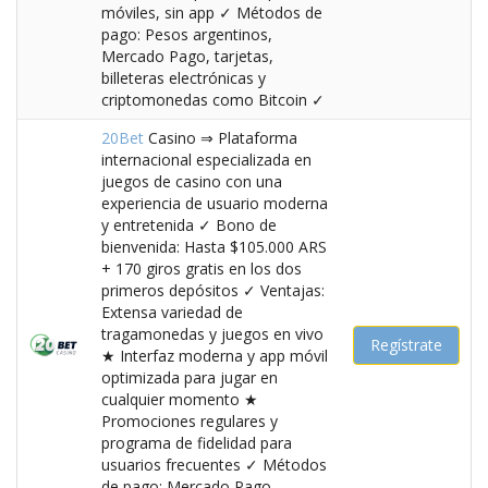
móviles, sin app ✓ Métodos de
pago: Pesos argentinos,
Mercado Pago, tarjetas,
billeteras electrónicas y
criptomonedas como Bitcoin ✓
20Bet
Casino ⇒ Plataforma
internacional especializada en
juegos de casino con una
experiencia de usuario moderna
y entretenida ✓ Bono de
bienvenida: Hasta $105.000 ARS
+ 170 giros gratis en los dos
primeros depósitos ✓ Ventajas:
Extensa variedad de
tragamonedas y juegos en vivo
Regístrate
★ Interfaz moderna y app móvil
optimizada para jugar en
cualquier momento ★
Promociones regulares y
programa de fidelidad para
usuarios frecuentes ✓ Métodos
de pago: Mercado Pago,