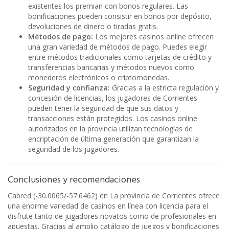
existentes los premian con bonos regulares. Las
bonificaciones pueden consistir en bonos por depósito,
devoluciones de dinero o tiradas gratis.
Métodos de pago:
Los mejores casinos online ofrecen
una gran variedad de métodos de pago. Puedes elegir
entre métodos tradicionales como tarjetas de crédito y
transferencias bancarias y métodos nuevos como
monederos electrónicos o criptomonedas.
Seguridad y confianza:
Gracias a la estricta regulación y
concesión de licencias, los jugadores de Corrientes
pueden tener la seguridad de que sus datos y
transacciones están protegidos. Los casinos online
autorizados en la provincia utilizan tecnologías de
encriptación de última generación que garantizan la
seguridad de los jugadores.
Conclusiones y recomendaciones
Cabred (-30.0065/-57.6462) en La provincia de Corrientes ofrece
una enorme variedad de casinos en línea con licencia para el
disfrute tanto de jugadores novatos como de profesionales en
apuestas. Gracias al amplio catálogo de juegos y bonificaciones