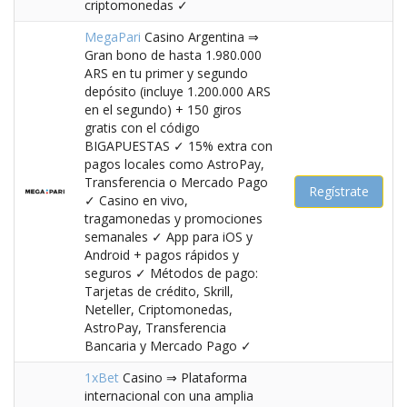
criptomonedas ✓
MegaPari
Casino Argentina ⇒
Gran bono de hasta 1.980.000
ARS en tu primer y segundo
depósito (incluye 1.200.000 ARS
en el segundo) + 150 giros
gratis con el código
BIGAPUESTAS ✓ 15% extra con
pagos locales como AstroPay,
Transferencia o Mercado Pago
Regístrate
✓ Casino en vivo,
tragamonedas y promociones
semanales ✓ App para iOS y
Android + pagos rápidos y
seguros ✓ Métodos de pago:
Tarjetas de crédito, Skrill,
Neteller, Criptomonedas,
AstroPay, Transferencia
Bancaria y Mercado Pago ✓
1xBet
Casino ⇒ Plataforma
internacional con una amplia