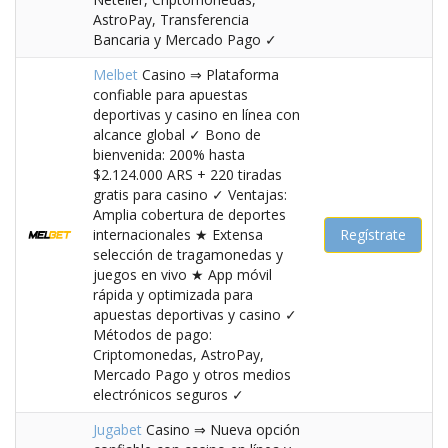
AstroPay, Transferencia
Bancaria y Mercado Pago ✓
Melbet
Casino ⇒ Plataforma
confiable para apuestas
deportivas y casino en línea con
alcance global ✓ Bono de
bienvenida: 200% hasta
$2.124.000 ARS + 220 tiradas
gratis para casino ✓ Ventajas:
Amplia cobertura de deportes
internacionales ★ Extensa
Regístrate
selección de tragamonedas y
juegos en vivo ★ App móvil
rápida y optimizada para
apuestas deportivas y casino ✓
Métodos de pago:
Criptomonedas, AstroPay,
Mercado Pago y otros medios
electrónicos seguros ✓
Jugabet
Casino ⇒ Nueva opción