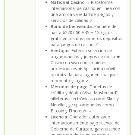
National Casino
⇒ Plataforma
internacional de casino en línea con
una amplia variedad de juegos y
servicios de calidad ✓
Bono de bienvenida
: Paquete de
hasta $270.000 ARS + 150 giros
gratis en tus dos primeros depósitos
para juegos de casino ✓
Ventajas
: Extensa selección de
tragamonedas y juegos de mesa ★
Casino en vivo con crupieres
profesionales ★ Aplicación móvil
optimizada para jugar en cualquier
momento y lugar ✓
Métodos de pago
: Tarjetas de
crédito y débito (Visa, Mastercard),
billeteras electrónicas como Skrill y
Neteller, y criptomonedas como
Bitcoin y Ethereum ✓
Licencia
: Operador autorizado
internacionalmente bajo licencia del
Gobierno de Curazao, garantizando
un entorno de juego seguro y