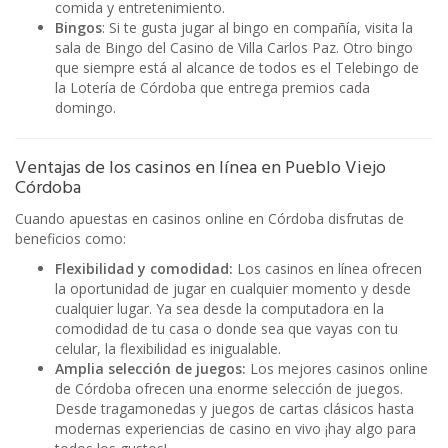
comida y entretenimiento.
Bingos
: Si te gusta jugar al bingo en compañía, visita la
sala de Bingo del Casino de Villa Carlos Paz. Otro bingo
que siempre está al alcance de todos es el Telebingo de
la Lotería de Córdoba que entrega premios cada
domingo.
Ventajas de los casinos en línea en Pueblo Viejo
Córdoba
Cuando apuestas en casinos online en Córdoba disfrutas de
beneficios como:
Flexibilidad y comodidad:
Los casinos en línea ofrecen
la oportunidad de jugar en cualquier momento y desde
cualquier lugar. Ya sea desde la computadora en la
comodidad de tu casa o donde sea que vayas con tu
celular, la flexibilidad es inigualable.
Amplia selección de juegos:
Los mejores casinos online
de Córdoba ofrecen una enorme selección de juegos.
Desde tragamonedas y juegos de cartas clásicos hasta
modernas experiencias de casino en vivo ¡hay algo para