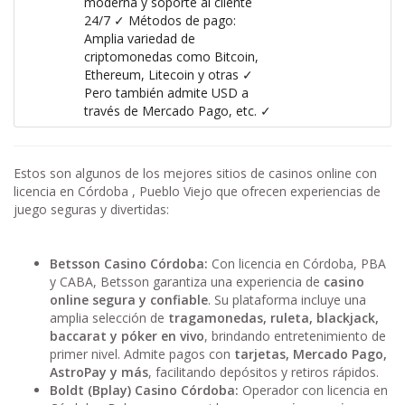
moderna y soporte al cliente
24/7 ✓ Métodos de pago:
Amplia variedad de
criptomonedas como Bitcoin,
Ethereum, Litecoin y otras ✓
Pero también admite USD a
través de Mercado Pago, etc. ✓
Estos son algunos de los mejores sitios de casinos online con
licencia en Córdoba , Pueblo Viejo que ofrecen experiencias de
juego seguras y divertidas:
Betsson Casino Córdoba:
Con licencia en Córdoba, PBA
y CABA, Betsson garantiza una experiencia de
casino
online segura y confiable
. Su plataforma incluye una
amplia selección de
tragamonedas, ruleta, blackjack,
baccarat y póker en vivo
, brindando entretenimiento de
primer nivel. Admite pagos con
tarjetas, Mercado Pago,
AstroPay y más
, facilitando depósitos y retiros rápidos.
Boldt (Bplay) Casino Córdoba:
Operador con licencia en