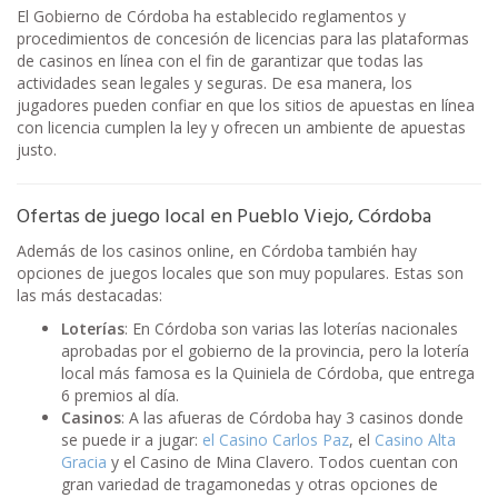
El Gobierno de Córdoba ha establecido reglamentos y
procedimientos de concesión de licencias para las plataformas
de casinos en línea con el fin de garantizar que todas las
actividades sean legales y seguras. De esa manera, los
jugadores pueden confiar en que los sitios de apuestas en línea
con licencia cumplen la ley y ofrecen un ambiente de apuestas
justo.
Ofertas de juego local en Pueblo Viejo, Córdoba
Además de los casinos online, en Córdoba también hay
opciones de juegos locales que son muy populares. Estas son
las más destacadas:
Loterías
: En Córdoba son varias las loterías nacionales
aprobadas por el gobierno de la provincia, pero la lotería
local más famosa es la Quiniela de Córdoba, que entrega
6 premios al día.
Casinos
: A las afueras de Córdoba hay 3 casinos donde
se puede ir a jugar:
el Casino Carlos Paz
, el
Casino Alta
Gracia
y el Casino de Mina Clavero. Todos cuentan con
gran variedad de tragamonedas y otras opciones de