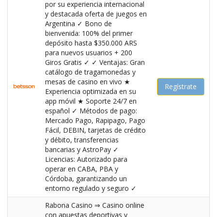
por su experiencia internacional
y destacada oferta de juegos en
Argentina ✓ Bono de
bienvenida: 100% del primer
depósito hasta $350.000 ARS
para nuevos usuarios + 200
Giros Gratis ✓ ✓ Ventajas: Gran
catálogo de tragamonedas y
mesas de casino en vivo ★
Regístrate
Experiencia optimizada en su
app móvil ★ Soporte 24/7 en
español ✓ Métodos de pago:
Mercado Pago, Rapipago, Pago
Fácil, DEBIN, tarjetas de crédito
y débito, transferencias
bancarias y AstroPay ✓
Licencias: Autorizado para
operar en CABA, PBA y
Córdoba, garantizando un
entorno regulado y seguro ✓
Rabona Casino ⇒ Casino online
con apuestas deportivas y