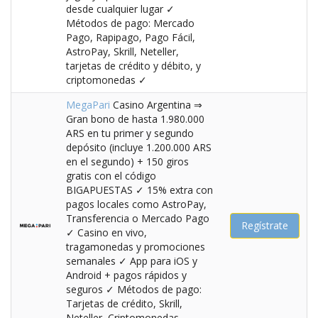
desde cualquier lugar ✓
Métodos de pago: Mercado
Pago, Rapipago, Pago Fácil,
AstroPay, Skrill, Neteller,
tarjetas de crédito y débito, y
criptomonedas ✓
MegaPari
Casino Argentina ⇒
Gran bono de hasta 1.980.000
ARS en tu primer y segundo
depósito (incluye 1.200.000 ARS
en el segundo) + 150 giros
gratis con el código
BIGAPUESTAS ✓ 15% extra con
pagos locales como AstroPay,
Transferencia o Mercado Pago
Regístrate
✓ Casino en vivo,
tragamonedas y promociones
semanales ✓ App para iOS y
Android + pagos rápidos y
seguros ✓ Métodos de pago:
Tarjetas de crédito, Skrill,
Neteller, Criptomonedas,