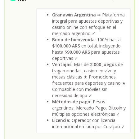
Granawin Argentina
⇒ Plataforma
integral para apuestas deportivas y
casino online con enfoque en el
mercado argentino ✓
Bono de bienvenida:
100% hasta
$100.000 ARS
en total, incluyendo
hasta
$90.000 ARS
para apuestas
deportivas ✓
Ventajas:
Más de
2.000 juegos
de
tragamonedas, casino en vivo y
mesas clásicas ★ Promociones
frecuentes para deportes y casino ★
Compatible con móviles sin
necesidad de app ✓
Métodos de pago:
Pesos
argentinos, Mercado Pago, Bitcoin y
múltiples opciones electrónicas ✓
Licencia:
Operador con licencia
internacional emitida por Curaçao ✓