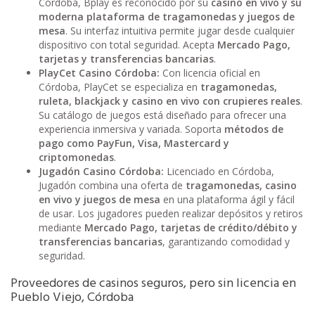
Córdoba, Bplay es reconocido por su
casino en vivo y su
moderna plataforma de tragamonedas y juegos de
mesa
. Su interfaz intuitiva permite jugar desde cualquier
dispositivo con total seguridad. Acepta
Mercado Pago,
tarjetas y transferencias bancarias
.
PlayCet Casino Córdoba:
Con licencia oficial en
Córdoba, PlayCet se especializa en
tragamonedas,
ruleta, blackjack y casino en vivo con crupieres reales
.
Su catálogo de juegos está diseñado para ofrecer una
experiencia inmersiva y variada. Soporta
métodos de
pago como PayFun, Visa, Mastercard y
criptomonedas
.
Jugadón Casino Córdoba:
Licenciado en Córdoba,
Jugadón combina una oferta de
tragamonedas, casino
en vivo y juegos de mesa
en una plataforma ágil y fácil
de usar. Los jugadores pueden realizar depósitos y retiros
mediante
Mercado Pago, tarjetas de crédito/débito y
transferencias bancarias
, garantizando comodidad y
seguridad.
Proveedores de casinos seguros, pero sin licencia en
Pueblo Viejo, Córdoba