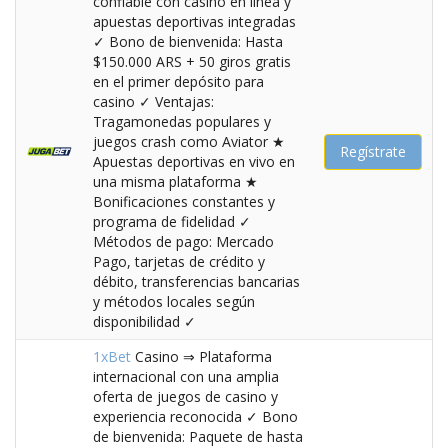
confiable con casino en línea y
apuestas deportivas integradas
✓ Bono de bienvenida: Hasta
$150.000 ARS + 50 giros gratis
en el primer depósito para
casino ✓ Ventajas:
Tragamonedas populares y
juegos crash como Aviator ★
Regístrate
Apuestas deportivas en vivo en
una misma plataforma ★
Bonificaciones constantes y
programa de fidelidad ✓
Métodos de pago: Mercado
Pago, tarjetas de crédito y
débito, transferencias bancarias
y métodos locales según
disponibilidad ✓
1xBet
Casino ⇒ Plataforma
internacional con una amplia
oferta de juegos de casino y
experiencia reconocida ✓ Bono
de bienvenida: Paquete de hasta