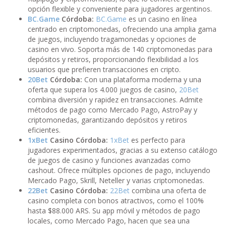
opción flexible y conveniente para jugadores argentinos.
BC.Game
Córdoba:
BC.Game
es un casino en línea
centrado en criptomonedas, ofreciendo una amplia gama
de juegos, incluyendo tragamonedas y opciones de
casino en vivo. Soporta más de 140 criptomonedas para
depósitos y retiros, proporcionando flexibilidad a los
usuarios que prefieren transacciones en cripto.
20Bet
Córdoba:
Con una plataforma moderna y una
oferta que supera los 4.000 juegos de casino,
20Bet
combina diversión y rapidez en transacciones. Admite
métodos de pago como Mercado Pago, AstroPay y
criptomonedas, garantizando depósitos y retiros
eficientes.
1xBet
Casino Córdoba:
1xBet
es perfecto para
jugadores experimentados, gracias a su extenso catálogo
de juegos de casino y funciones avanzadas como
cashout. Ofrece múltiples opciones de pago, incluyendo
Mercado Pago, Skrill, Neteller y varias criptomonedas.
22Bet
Casino Córdoba:
22Bet
combina una oferta de
casino completa con bonos atractivos, como el 100%
hasta $88.000 ARS. Su app móvil y métodos de pago
locales, como Mercado Pago, hacen que sea una