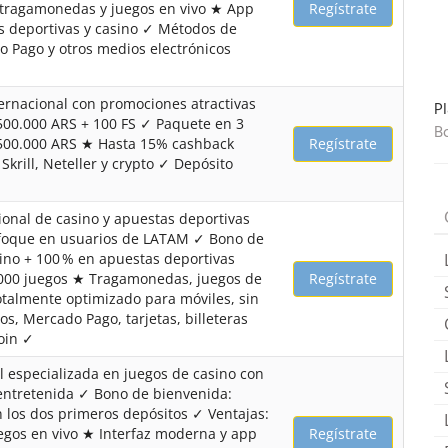
 tragamonedas y juegos en vivo ★ App
Regístrate
s deportivas y casino ✓ Métodos de
 Pago y otros medios electrónicos
ernacional con promociones atractivas
P
500.000 ARS + 100 FS ✓ Paquete en 3
Bo
.500.000 ARS ★ Hasta 15% cashback
Regístrate
Skrill, Neteller y crypto ✓ Depósito
onal de casino y apuestas deportivas
enfoque en usuarios de LATAM ✓ Bono de
ino + 100 % en apuestas deportivas
.000 juegos ★ Tragamonedas, juegos de
Regístrate
totalmente optimizado para móviles, sin
, Mercado Pago, tarjetas, billeteras
oin ✓
 especializada en juegos de casino con
entretenida ✓ Bono de bienvenida:
n los dos primeros depósitos ✓ Ventajas:
egos en vivo ★ Interfaz moderna y app
Regístrate