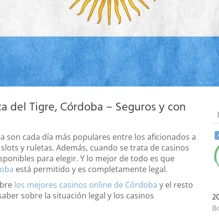
ca del Tigre, Córdoba – Seguros y con
ba son cada día más populares entre los aficionados a
 slots y ruletas. Además, cuando se trata de casinos
isponibles para elegir. Y lo mejor de todo es que
doba
está permitido y es completamente legal.
obre
los mejores casinos online de Córdoba
y el resto
aber sobre la situación legal y los casinos
2
Bo