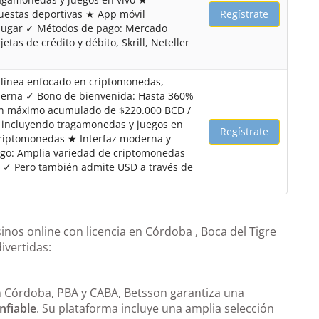
uestas deportivas ★ App móvil
Regístrate
 lugar ✓ Métodos de pago: Mercado
etas de crédito y débito, Skrill, Neteller
 línea enfocado en criptomonedas,
derna ✓ Bono de bienvenida: Hasta 360%
 un máximo acumulado de $220.000 BCD /
, incluyendo tragamonedas y juegos en
Regístrate
 criptomonedas ★ Interfaz moderna y
ago: Amplia variedad de criptomonedas
as ✓ Pero también admite USD a través de
inos online con licencia en Córdoba , Boca del Tigre
ivertidas:
n Córdoba, PBA y CABA, Betsson garantiza una
nfiable
. Su plataforma incluye una amplia selección