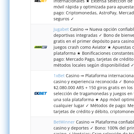
internacionales ★ Extensa selección de
móvil rápida y optimizada para apuesta
pago: Criptomonedas, AstroPay, Mercado
seguros ✓
Jugabet
Casino ⇒ Nueva opción confiable
deportivas integradas ✓ Bono de bienve
gratis en el primer depósito para casi
juegos crash como Aviator ★ Apuestas 
plataforma ★ Bonificaciones constante
pago: Mercado Pago, tarjetas de crédito 
métodos locales según disponibilidad 
1xBet
Casino ⇒ Plataforma internacional
casino y experiencia reconocida ✓ Bono
$2.080.000 ARS + 150 giros gratis en lo
selección de tragamonedas y juegos en 
una sola plataforma ★ App móvil optimi
cualquier lugar ✓ Métodos de pago: Mer
tarjetas de crédito y débito, criptomoned
BetWinner
Casino ⇒ Plataforma confiab
casino y deportes ✓ Bono: 100% del pri
casino ✓ Ventajas: Gran selección de t