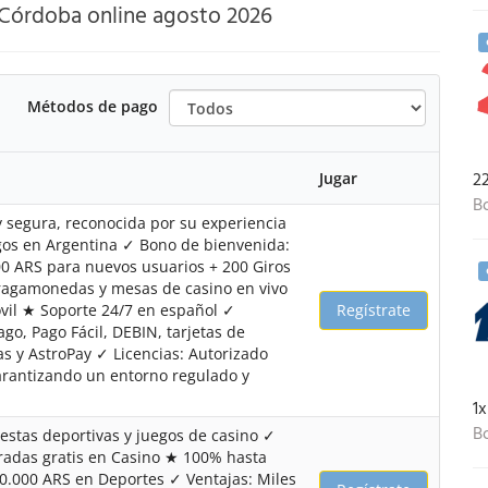
 Córdoba online agosto 2026
Métodos de pago
2
Jugar
Bo
 segura, reconocida por su experiencia
egos en Argentina ✓ Bono de bienvenida:
0 ARS para nuevos usuarios + 200 Giros
tragamonedas y mesas de casino en vivo
vil ★ Soporte 24/7 en español ✓
Regístrate
o, Pago Fácil, DEBIN, tarjetas de
as y AstroPay ✓ Licencias: Autorizado
arantizando un entorno regulado y
1
Bo
stas deportivas y juegos de casino ✓
radas gratis en Casino ★ 100% hasta
0.000 ARS en Deportes ✓ Ventajas: Miles