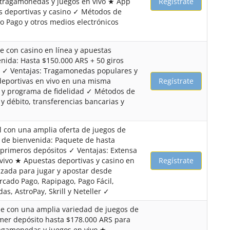
 tragamonedas y juegos en vivo ★ App
Regístrate
s deportivas y casino ✓ Métodos de
 Pago y otros medios electrónicos
 con casino en línea y apuestas
nida: Hasta $150.000 ARS + 50 giros
no ✓ Ventajas: Tragamonedas populares y
deportivas en vivo en una misma
Regístrate
s y programa de fidelidad ✓ Métodos de
y débito, transferencias bancarias y
✓
 con una amplia oferta de juegos de
 de bienvenida: Paquete de hasta
s primeros depósitos ✓ Ventajas: Extensa
vivo ★ Apuestas deportivas y casino en
Regístrate
zada para jugar y apostar desde
cado Pago, Rapipago, Pago Fácil,
as, AstroPay, Skrill y Neteller ✓
le con una amplia variedad de juegos de
mer depósito hasta $178.000 ARS para
ragamonedas y juegos en vivo ★