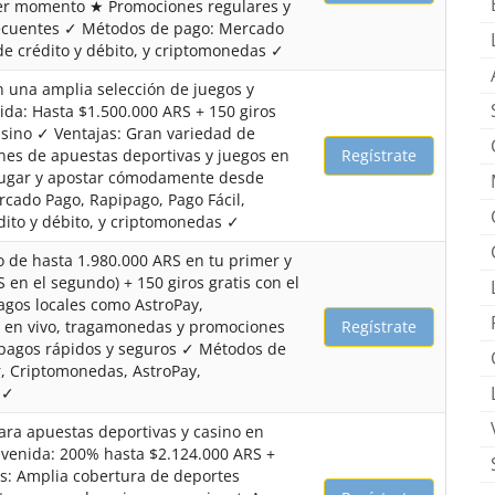
ier momento ★ Promociones regulares y
recuentes ✓ Métodos de pago: Mercado
s de crédito y débito, y criptomonedas ✓
 una amplia selección de juegos y
da: Hasta $1.500.000 ARS + 150 giros
asino ✓ Ventajas: Gran variedad de
es de apuestas deportivas y juegos en
Regístrate
jugar y apostar cómodamente desde
cado Pago, Rapipago, Pago Fácil,
rédito y débito, y criptomonedas ✓
 de hasta 1.980.000 ARS en tu primer y
 en el segundo) + 150 giros gratis con el
gos locales como AstroPay,
 en vivo, tragamonedas y promociones
Regístrate
pagos rápidos y seguros ✓ Métodos de
er, Criptomonedas, AstroPay,
 ✓
ara apuestas deportivas y casino en
nvenida: 200% hasta $2.124.000 ARS +
as: Amplia cobertura de deportes