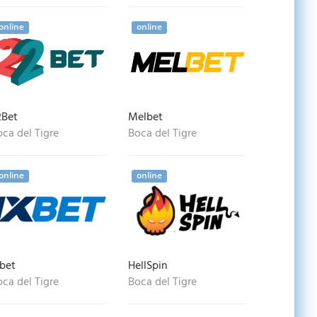
online
online
2Bet
Melbet
ca del Tigre
Boca del Tigre
online
online
xbet
HellSpin
ca del Tigre
Boca del Tigre