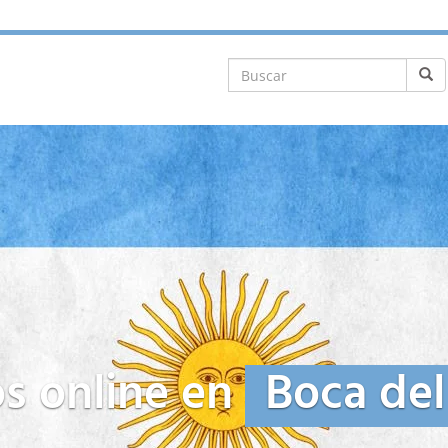
s online en
Boca del