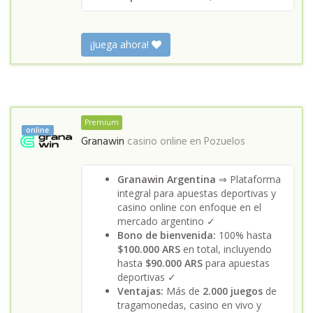
¡Juega ahora!
Premium
online
Granawin
casino online en
Pozuelos
Granawin Argentina
⇒ Plataforma
integral para apuestas deportivas y
casino online con enfoque en el
mercado argentino ✓
Bono de bienvenida:
100% hasta
$100.000 ARS
en total, incluyendo
hasta
$90.000 ARS
para apuestas
deportivas ✓
Ventajas:
Más de
2.000 juegos
de
tragamonedas, casino en vivo y