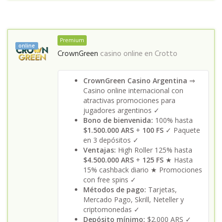
Premium
online
CrownGreen
casino online en
Crotto
CrownGreen Casino Argentina
⇒
Casino online internacional con
atractivas promociones para
jugadores argentinos ✓
Bono de bienvenida:
100% hasta
$1.500.000 ARS
+
100 FS
✓ Paquete
en 3 depósitos ✓
Ventajas:
High Roller 125% hasta
$4.500.000 ARS
+
125 FS
★ Hasta
15% cashback diario ★ Promociones
con free spins ✓
Métodos de pago:
Tarjetas,
Mercado Pago, Skrill, Neteller y
criptomonedas ✓
Depósito mínimo:
$2.000 ARS ✓