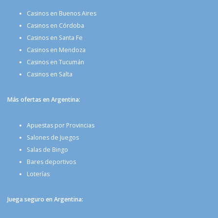
Casinos en Buenos Aires
Casinos en Córdoba
Casinos en Santa Fe
Casinos en Mendoza
Casinos en Tucumán
Casinos en Salta
Más ofertas en Argentina:
Apuestas por Provincias
Salones de Juegos
Salas de Bingo
Bares deportivos
Loterías
Juega seguro en Argentina: