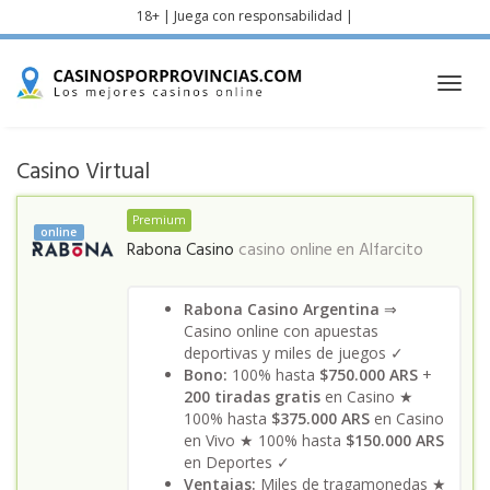
Skip
18+ | Juega con responsabilidad |
to
main
content
Toggl
navig
Casino Virtual
Premium
online
Rabona Casino
casino online en
Alfarcito
Rabona Casino Argentina
⇒
Casino online con apuestas
deportivas y miles de juegos ✓
Bono:
100% hasta
$750.000 ARS
+
200 tiradas gratis
en Casino ★
100% hasta
$375.000 ARS
en Casino
en Vivo ★ 100% hasta
$150.000 ARS
en Deportes ✓
Ventajas:
Miles de tragamonedas ★