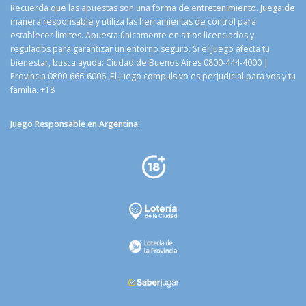
Recuerda que las apuestas son una forma de entretenimiento. Juega de
manera responsable y utiliza las herramientas de control para
establecer límites. Apuesta únicamente en sitios licenciados y
regulados para garantizar un entorno seguro. Si el juego afecta tu
bienestar, busca ayuda: Ciudad de Buenos Aires 0800-444-4000 |
Provincia 0800-666-6006. El juego compulsivo es perjudicial para vos y tu
familia. +18
Juego Responsable en Argentina
: