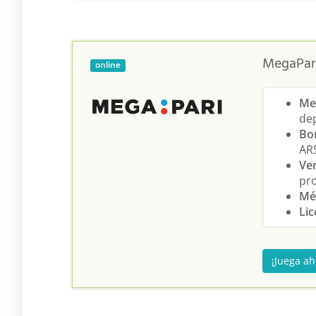
MegaPar
online
Me
de
Bo
ARS
Ve
pr
Mé
Lic
¡Juega a