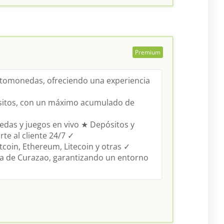
Premium
ptomonedas, ofreciendo una experiencia
ósitos, con un máximo acumulado de
edas y juegos en vivo ★ Depósitos y
te al cliente 24/7 ✓
coin, Ethereum, Litecoin y otras ✓
ia de Curazao, garantizando un entorno