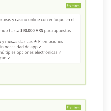
Premium
tivas y casino online con enfoque en el
yendo hasta
$90.000 ARS
para apuestas
o y mesas clásicas ★ Promociones
sin necesidad de app ✓
últiples opciones electrónicas ✓
açao ✓
Premium