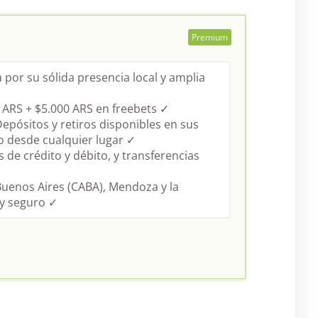
Premium
por su sólida presencia local y amplia
 ARS + $5.000 ARS en freebets ✓
epósitos y retiros disponibles en sus
no desde cualquier lugar ✓
s de crédito y débito, y transferencias
uenos Aires (CABA), Mendoza y la
 y seguro ✓