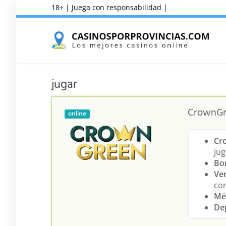
Skip
18+ | Juega con responsabilidad |
to
main
content
jugar
CrownGr
online
Cr
ju
Bo
Ven
con
Mé
De