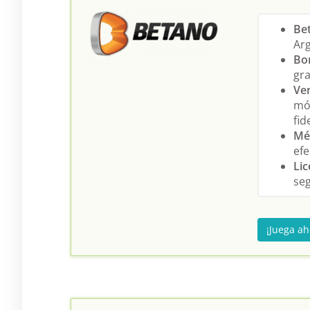
Be
Ar
Bo
gra
Ve
móv
fid
Mé
efe
Lic
se
¡Juega a