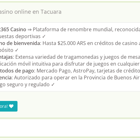
asino online en
Tacuara
t365 Casino
⇒ Plataforma de renombre mundial, reconocida 
uestas deportivas ✓
no de bienvenida
: Hasta $25.000 ARS en créditos de casino a
pósito ✓
ntajas
: Extensa variedad de tragamonedas y juegos de mesa
icación móvil intuitiva para disfrutar de juegos en cualqu
todos de pago
: Mercado Pago, AstroPay, tarjetas de crédito
encia
: Autorizado para operar en la Provincia de Buenos Ai
go seguro y regulado ✓
hora!