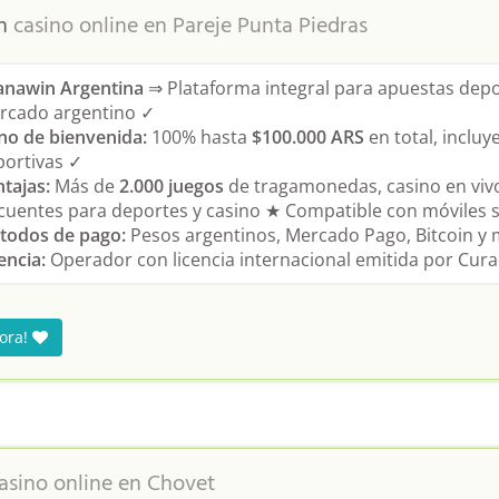
n
casino online en
Pareje Punta Piedras
anawin Argentina
⇒ Plataforma integral para apuestas depor
rcado argentino ✓
no de bienvenida:
100% hasta
$100.000 ARS
en total, inclu
portivas ✓
tajas:
Más de
2.000 juegos
de tragamonedas, casino en viv
cuentes para deportes y casino ★ Compatible con móviles 
todos de pago:
Pesos argentinos, Mercado Pago, Bitcoin y m
encia:
Operador con licencia internacional emitida por Cur
hora!
asino online en
Chovet